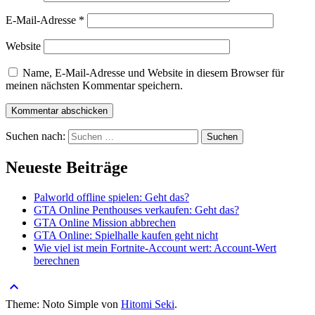
E-Mail-Adresse
*
Website
Name, E-Mail-Adresse und Website in diesem Browser für
meinen nächsten Kommentar speichern.
Suchen nach:
Neueste Beiträge
Palworld offline spielen: Geht das?
GTA Online Penthouses verkaufen: Geht das?
GTA Online Mission abbrechen
GTA Online: Spielhalle kaufen geht nicht
Wie viel ist mein Fortnite-Account wert: Account-Wert
berechnen
keyboard_arrow_up
Theme: Noto Simple von
Hitomi Seki
.